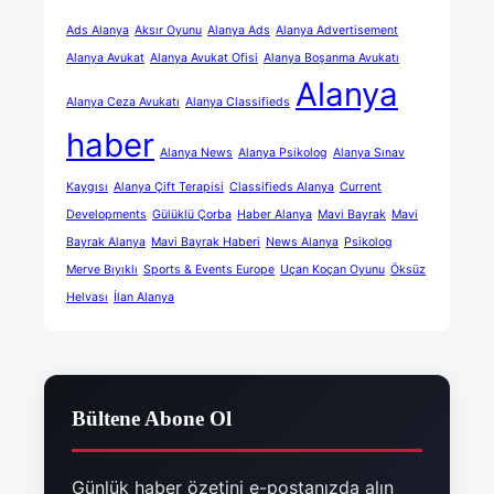
Ads Alanya
Aksır Oyunu
Alanya Ads
Alanya Advertisement
Alanya Avukat
Alanya Avukat Ofisi
Alanya Boşanma Avukatı
Alanya
Alanya Ceza Avukatı
Alanya Classifieds
haber
Alanya News
Alanya Psikolog
Alanya Sınav
Kaygısı
Alanya Çift Terapisi
Classifieds Alanya
Current
Developments
Gülüklü Çorba
Haber Alanya
Mavi Bayrak
Mavi
Bayrak Alanya
Mavi Bayrak Haberi
News Alanya
Psikolog
Merve Bıyıklı
Sports & Events Europe
Uçan Koçan Oyunu
Öksüz
Helvası
İlan Alanya
Bültene Abone Ol
Günlük haber özetini e-postanızda alın