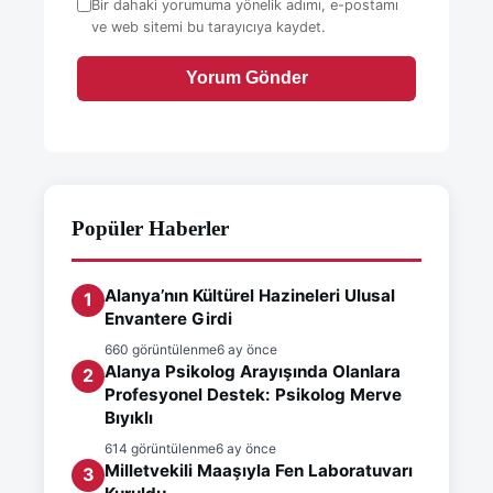
Bir dahaki yorumuma yönelik adımı, e-postamı
ve web sitemi bu tarayıcıya kaydet.
Yorum Gönder
Popüler Haberler
Alanya’nın Kültürel Hazineleri Ulusal
1
Envantere Girdi
660 görüntülenme
6 ay önce
Alanya Psikolog Arayışında Olanlara
2
Profesyonel Destek: Psikolog Merve
Bıyıklı
614 görüntülenme
6 ay önce
Milletvekili Maaşıyla Fen Laboratuvarı
3