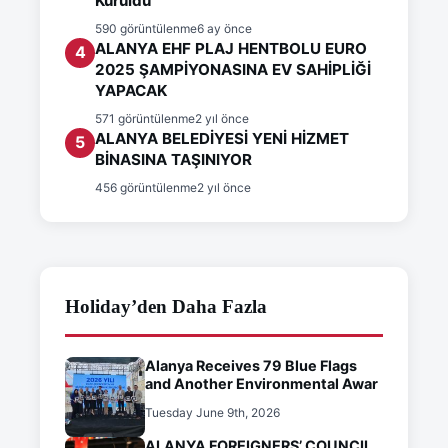
Kuruldu
590 görüntülenme
6 ay önce
ALANYA EHF PLAJ HENTBOLU EURO
4
2025 ŞAMPİYONASINA EV SAHİPLİĞİ
YAPACAK
571 görüntülenme
2 yıl önce
ALANYA BELEDİYESİ YENİ HİZMET
5
BİNASINA TAŞINIYOR
456 görüntülenme
2 yıl önce
Holiday’den Daha Fazla
Alanya Receives 79 Blue Flags
and Another Environmental Awar
Tuesday June 9th, 2026
ALANYA FOREIGNERS’ COUNCIL