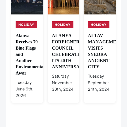
HOLIDAY
HOLIDAY
HOLIDAY
Alanya
ALANYA
ALTAV
Receives 79
FOREIGNERS’
MANAGEMENT
Blue Flags
COUNCIL
VISITS
and
CELEBRATES
SYEDRA
Another
ITS 20TH
ANCIENT
Environmental
ANNIVERSARY
CITY
Awar
Saturday
Tuesday
Tuesday
November
September
June 9th,
30th, 2024
24th, 2024
2026