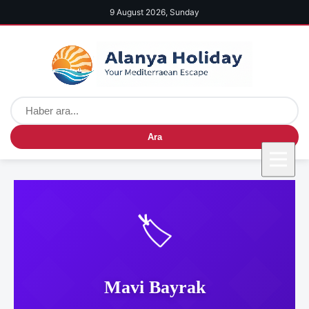
9 August 2026, Sunday
Ara
🏷️
Mavi Bayrak