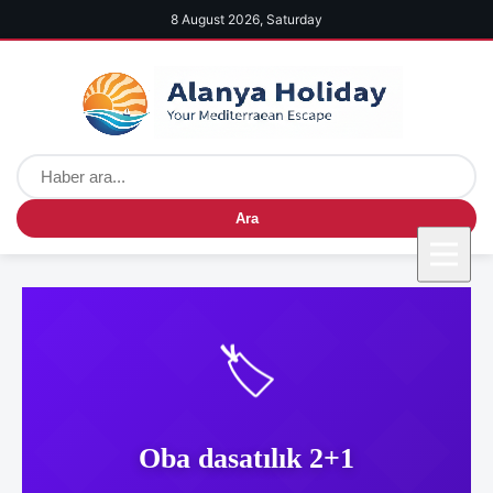
8 August 2026, Saturday
Ara
🏷️
Oba dasatılık 2+1